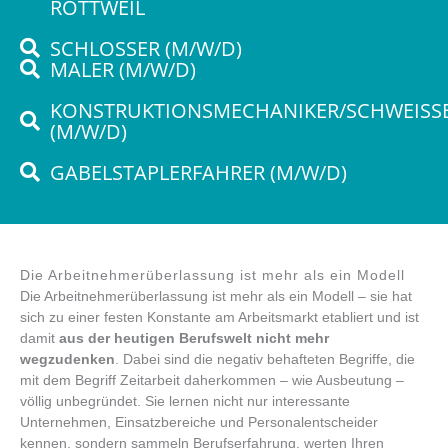
ROTTWEIL
SCHLOSSER (M/W/D)
MALER (M/W/D)
KONSTRUKTIONSMECHANIKER/SCHWEISSER
M/W/D)
GABELSTAPLERFAHRER (M/W/D)
Die Arbeitnehmerüberlassung ist mehr als ein Modell
Die Arbeitnehmerüberlassung ist mehr als ein Modell – sie hat
sich zu einer festen Konstante am Arbeitsmarkt etabliert und ist
damit
aus der heutigen Berufswelt nicht mehr
wegzudenken
. Dabei sind die negativ behafteten Begriffe, die
mit dem Begriff Zeitarbeit daherkommen – wie Ausbeutung –
völlig unbegründet. Sie lernen nicht nur interessante
Unternehmen, Einsatzbereiche und Personalentscheider
kennen, sondern sammeln Berufserfahrung, werten Ihren