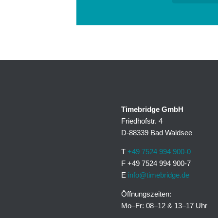
Timebridge GmbH
Friedhofstr. 4
D-88339 Bad Waldsee
T
+49 7524 994 900-0
F +49 7524 994 900-7
E
info@timebridge.de
Öffnungszeiten:
Mo–Fr: 08–12 & 13–17 Uhr