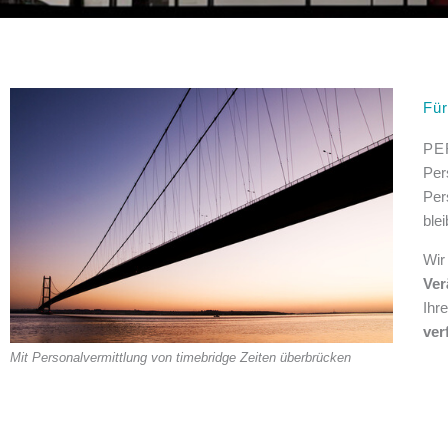
Fü
PE
Per
Per
ble
Wir
Ver
Ihr
ver
Mit Personalvermittlung von timebridge Zeiten überbrücken