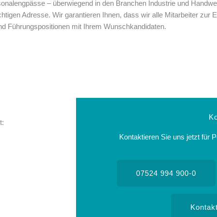
sonalengpässe – überwiegend in den Branchen Industrie und Handwerk
igen Adresse. Wir garantieren Ihnen, dass wir alle Mitarbeiter zur Er
 und Führungspositionen mit Ihrem Wunschkandidaten.
Ko
t:
Kontaktieren Sie uns jetzt für
07524 994 900-0
Kontak