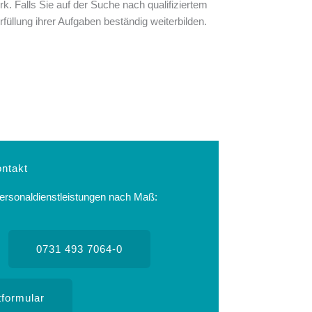
. Falls Sie auf der Suche nach qualifiziertem
füllung ihrer Aufgaben beständig weiterbilden.
ntakt
 Personaldienstleistungen nach Maß:
0731 493 7064-0
tformular