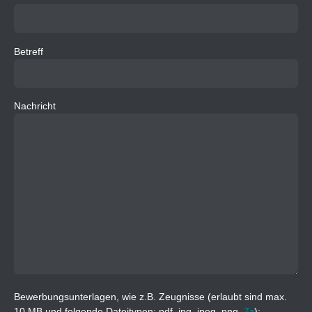
Betreff
Nachricht
Bewerbungsunterlagen, wie z.B. Zeugnisse (erlaubt sind max.
10 MB und folgende Dateitypen: pdf, jpg, jpeg, png,
7z
):