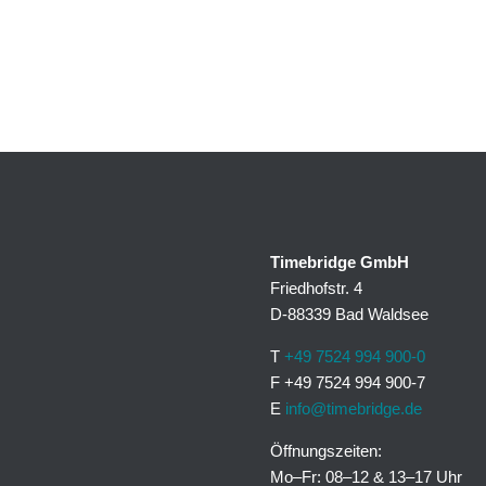
Timebridge GmbH
Friedhofstr. 4
D-88339 Bad Waldsee
T
+49 7524 994 900-0
F +49 7524 994 900-7
E
info@timebridge.de
Öffnungszeiten:
Mo–Fr: 08–12 & 13–17 Uhr