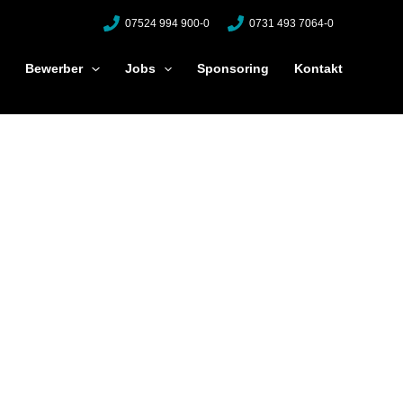
07524 994 900-0
0731 493 7064-0
Bewerber
Jobs
Sponsoring
Kontakt