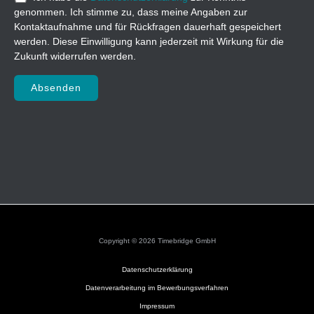
genommen. Ich stimme zu, dass meine Angaben zur
Kontaktaufnahme und für Rückfragen dauerhaft gespeichert
werden. Diese Einwilligung kann jederzeit mit Wirkung für die
Zukunft widerrufen werden.
Bitte lasse dieses Feld leer.
Copyright © 2026 Timebridge GmbH
Datenschutzerklärung
Datenverarbeitung im Bewerbungsverfahren
Impressum